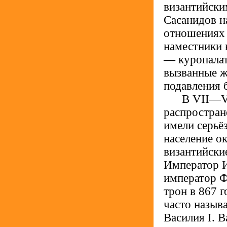
византийски
Сасанидов н
отношениях 
наместники 
— куропалат
вызванные ж
подавления 
.....
В VII—VI
распростран
имели серьё
население о
византийски
Император И
император Ф
трон в 867 
часто назыв
Василия I. В