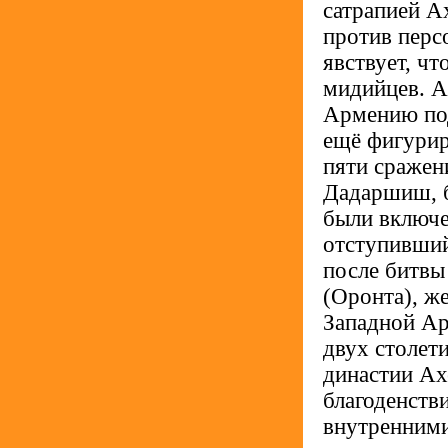
сатрапией А
против персо
явствует, ч
мидийцев. А
Армению под
ещё фигурир
пяти сражен
Дадаршиш, б
были включе
отступивший 
после битвы
(Оронта), же
Западной Ар
двух столети
династии Ах
благоденств
внутренними