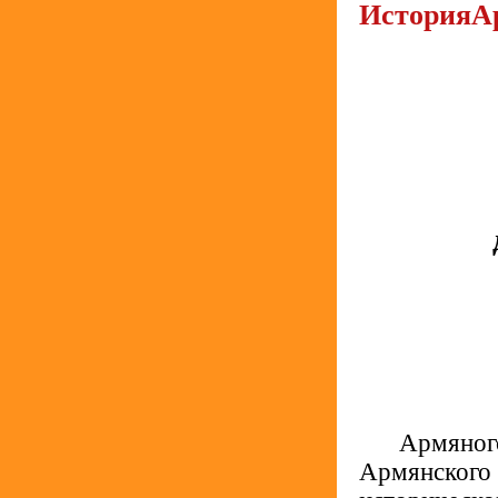
История
А
.....
Армяного
Армянского н