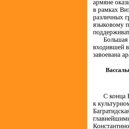
армяне оказ
в рамках Ви
различных г
языковому п
поддерживат
.....
Большая 
входившей в
завоевана ар
Вассаль
.....
С конца 
к культурно
Багратидска
главнейшими
Константино