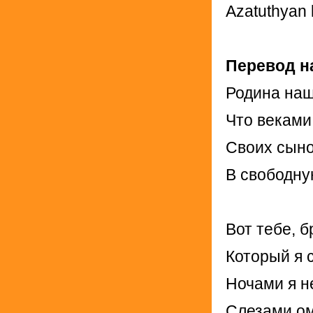
Azatuthyan
Перевод н
Родина наш
Что веками
Своих сыно
В свободну
Вот тебе, б
Который я 
Ночами я н
Слезами о