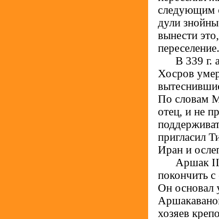
следующим о
дули знойны
вынести это
переселение
.....
В 339 г. 
Хосров умер
вытеснившие
По словам М
отец, и не п
поддерживат
пригласил Ти
Иран и осле
.....
Аршак II,
покончить с
Он основал 
Аршакаваном
хозяев креп