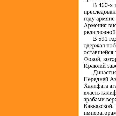
.....
В 460-х 
преследован
году армяне
Армения вно
религиозной
.....
В 591 го
одержал поб
оставшейся 
Фокой, кото
Ираклий зав
.....
Династия
Передней Аз
Халифата ат
власть кали
арабами вер
Кавказской.
императорам