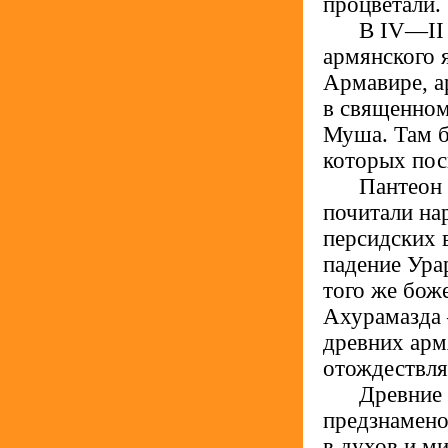
процветали.
.....
В IV—II в
армянского 
Армавире, а
в священном
Муша. Там б
которых пос
.....
Пантеон 
почитали на
персидских 
падение Ура
того же бож
Ахурамазда 
древних арм
отождествля
.....
Древние 
предзнамено
в духов и м