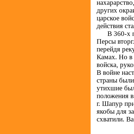
нахарарство
других окра
царское вой
действия ст
.....
В 360-х 
Персы вторг
перейдя рек
Камах. Но в
войска, рук
В войне нас
страны были
утихшие был
положения в
г. Шапур пр
якобы для з
схватили. Ва