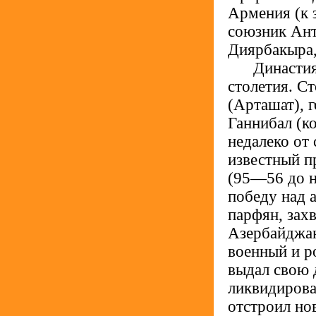
Армения (к 
союзник Ант
Диярбакыра,
.....
Династия
столетия. С
(Арташат), 
Ганнибал (к
недалеко от
известный п
(95—56 до н
победу над 
парфян, зах
Азербайджан
военный и р
выдал свою 
ликвидирова
отстроил но