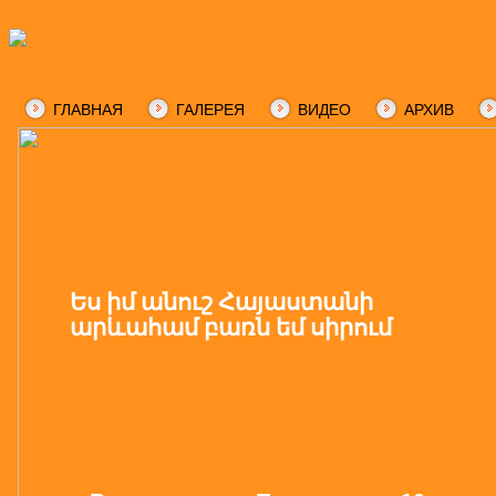
ГЛАВНАЯ
ГАЛЕРЕЯ
ВИДЕО
АРХИВ
Ես իմ անուշ Հայաստանի
արևահամ բառն եմ սիրում