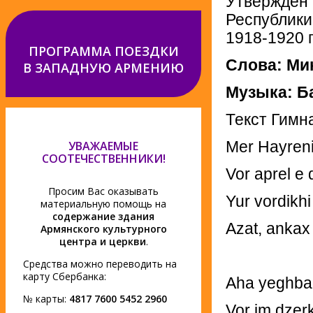
Утвержден 
Республики
1918-1920 г
ПРОГРАММА ПОЕЗДКИ
Слова: Ми
В ЗАПАДНУЮ АРМЕНИЮ
Музыка: Ба
Текст Гимн
Mer Hayreni
УВАЖАЕМЫЕ
СООТЕЧЕСТВЕННИКИ!
Vor aprel e 
Просим Вас оказывать
Yur vordikh
материальную помощь на
содержание здания
Azat, ankax
Армянского культурного
центра и церкви
.
Средства можно переводить на
карту Сбербанка:
Aha yeghbai
№ карты:
4817 7600 5452 2960
Vor im dzer