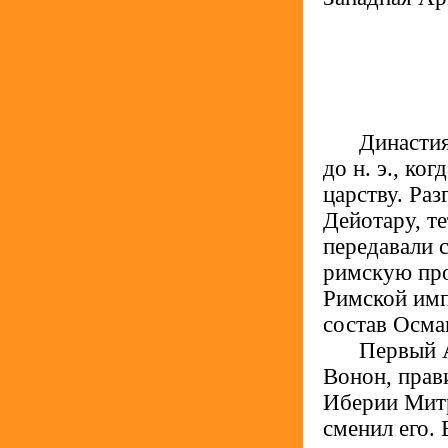
.....
Династия
до н. э., ко
царству. Ра
Дейотару, т
передавали 
римскую про
Римской имп
состав Осма
.....
Первый А
Вонон, прав
Иберии Митр
сменил его. 