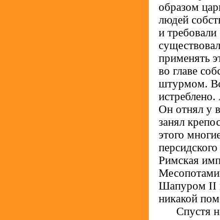
образом цар
людей собст
и требовали 
существовал
применять эт
во главе со
штурмом. Вс
истреблено.
Он отнял у 
занял крепо
этого многи
персидского
Римская имп
Месопотамии
Шапуром II 
никакой по
.....
Спустя н