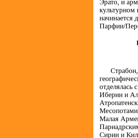
Эрато, и арм
культурном 
начинается 
Парфии/Перс
.....
Страбон,
географичес
отделялась 
Иберии и Ал
Атропатенск
Месопотамии
Малая Армен
Париадрским
Сирии и Кил