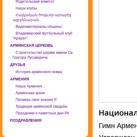
Родительский комитет
Наши клубы
Հայկական հոգևոր-արարիչ
այբբենարան
Видеоматериалы общины
Владимирский футбольный клуб
“Арарат”
АРМЯНСКАЯ ЦЕРКОВЬ
Строительство церкви имени Св.
Григора Лусаворича
ДРУЗЬЯ
История армянского ковра
АРМЕНИЯ
Наша Армения...
Армянская кухня
Проверь свои знания !!!
Традиции армянской свадьбы
Национа
Праздники и памятные дни РА
ПОЗДРАВЛЕНИЯ
Гимн Армен