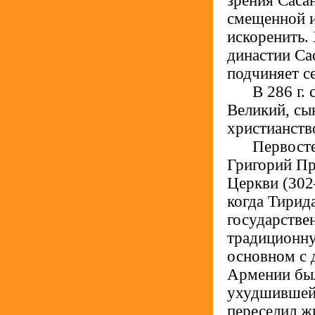
зрения Сас
смещенной и
искоренить.
династии Са
подчиняет 
.....
В 286 г. 
Великий, сы
христианств
.....
Первосте
Григорий Пр
Церкви (302
когда Тирида
государствен
традиционну
основном с 
Армении был
ухудшившейс
переселил ж