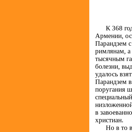
.....
К 368 го
Армении, ос
Парандзем с
римлянам, а
тысячным га
болезни, вы
удалось взя
Парандзем в
поругания ш
специальный
низложенной
в завоеванн
христиан.
.....
Но в то 