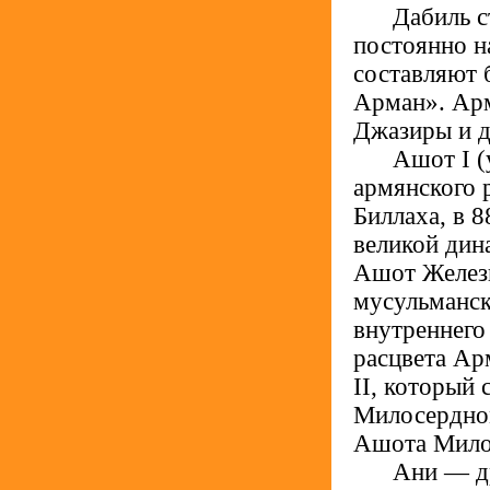
.....
Дабиль с
постоянно н
составляют 
Арман». Арм
Джазиры и 
.....
Ашот I (
армянского 
Биллаха, в 8
великой дина
Ашот Железн
мусульманск
внутреннего
расцвета Ар
II, который 
Милосердном
Ашота Милос
.....
Ани — др