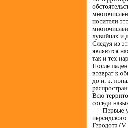
обстоятельст
многочислен
носители эт
многочислен
лувийцах и д
Следуя из э
являются на
так и тех на
После паден
возврат к о
до н. э. по
распростран
Всю террито
соседи назы
.....
Первые у
персидского 
Геродота (V 