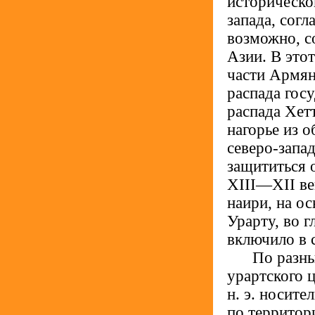
историческо
запада, согл
возможно, с
Азии. В этот
части Армян
распада гос
распада Хет
нагорье из 
северо-запа
защититься о
XIII—XII ве
наири, на ос
Урарту, во г
включило в 
.....
По разны
урартского ц
н. э. носит
по территор