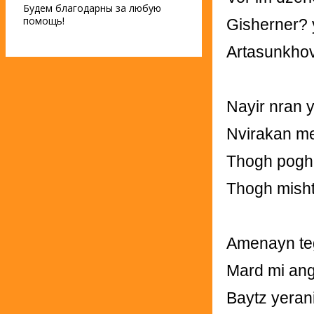
Будем благодарны за любую
помощь!
Gisherner? 
Artasunkhov
Nayir nran 
Nvirakan me
Thogh pogh
Thogh misht
Amenayn te
Mard mi ang
Baytz yerani