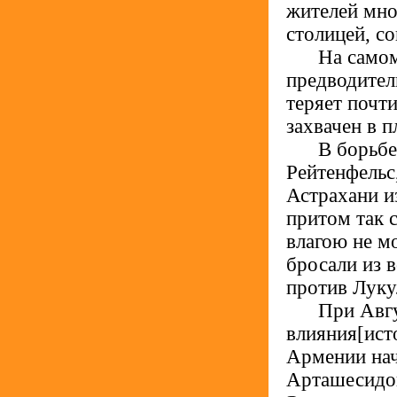
жителей мно
столицей, с
.....
На самом
предводитель
теряет почт
захвачен в 
.....
В борьбе
Рейтенфельс
Астрахани и
притом так с
влагою не м
бросали из 
против Луку
.....
При Авгу
влияния[исто
Армении нач
Арташесидов 