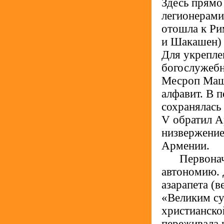
Здесь прямо
легионерами
отошла к Ри
и Шакашен) 
Для укрепле
богослужебн
Месроп Машт
алфавит. В 
сохранялась
V обратил А
низвержение
Армении.
.....
Первонач
автономию. 
азарапета (
«Великим су
христианско
переживала 