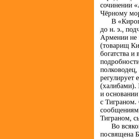
сочинении «
Чёрному морю
.....
В «Кироп
до н. э., п
Армении не 
(товарищ Ки
богатства и
подробности
полководец,
регулирует 
(халибами).
и основании 
с Тиграном.
сообщениями
Тиграном, с
.....
Во всяком
посвящена Б