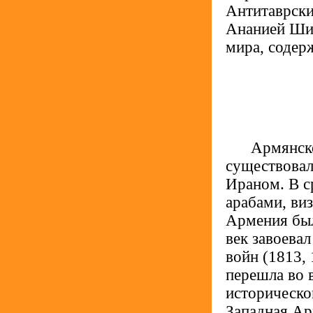
Антитаврски
Ананией Шир
мира, содер
.....
Армянско
существовал
Ираном. В с
арабами, ви
Армения был
век завоева
войн (1813, 
перешла во 
историческо
Западная Ар