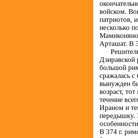
окончательн
войском. Во
патриотов, 
несколько п
Мамиконяном
Арташат. В 
.....
Решитель
Дзиравской 
большой рим
сражалась с
вынужден бы
возраст, то
течение все
Ираном и те
передышку. 
особенности
В 374 г. рим