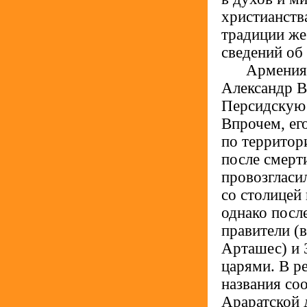
христианств
традиции же
сведений об
.....
Армения 
Александр В
Персидскую м
Впрочем, ег
по территор
после смерт
провозгласи
со столицей
однако посл
правители (
Арташес) и З
царями. В р
названия со
Араратской 