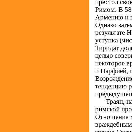
престол сво
Римом. В 58
Армению и п
Однако зате
результате 
уступка (чи
Тиридат дол
целью совер
некоторое в
и Парфией, 
Возрождение
тенденцию р
предыдущего
.....
Траян, н
римской про
Отношения 
враждебными