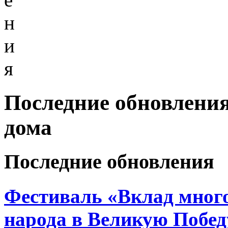
н
и
я
Последние обновления
дома
Последние обновления
Фестиваль «Вклад много
народа в Великую Побед