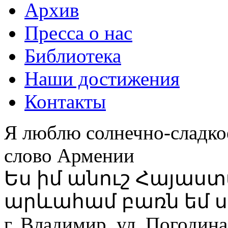
Архив
Пресса о нас
Библиотека
Наши достижения
Контакты
Я люблю солнечно-сладко
слово Армении
Ես իմ անուշ Հայաս
արևահամ բառն եմ ս
г. Владимир, ул. Погодина,