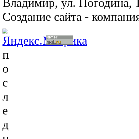
Владимир, ул. Погодина, 
Создание сайта - компани
п
о
с
л
е
д
н