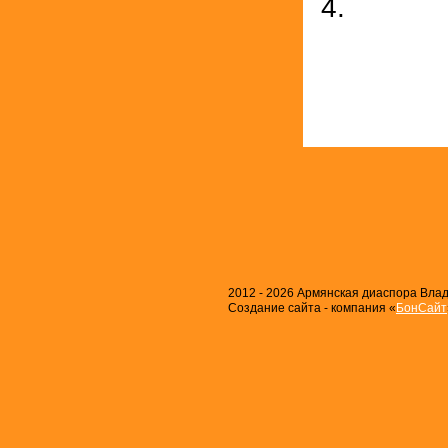
“Мы в ми
хранилищ
2012 - 2026 Армянская диаспора Влади
Создание сайта - компания «
БонСайт