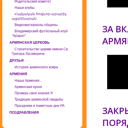
Родительский комитет
Наши клубы
Հայկական հոգևոր-արարիչ
այբբենարան
Видеоматериалы общины
ЗА В
Владимирский футбольный клуб
“Арарат”
АРМЯ
АРМЯНСКАЯ ЦЕРКОВЬ
Строительство церкви имени Св.
Григора Лусаворича
ДРУЗЬЯ
История армянского ковра
АРМЕНИЯ
Наша Армения...
Армянская кухня
Проверь свои знания !!!
Традиции армянской свадьбы
Праздники и памятные дни РА
ЗАКР
ПОЗДРАВЛЕНИЯ
ПОРЯ