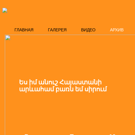
ГЛАВНАЯ
ГАЛЕРЕЯ
ВИДЕО
АРХИВ
Ես իմ անուշ Հայաստանի
արևահամ բառն եմ սիրում