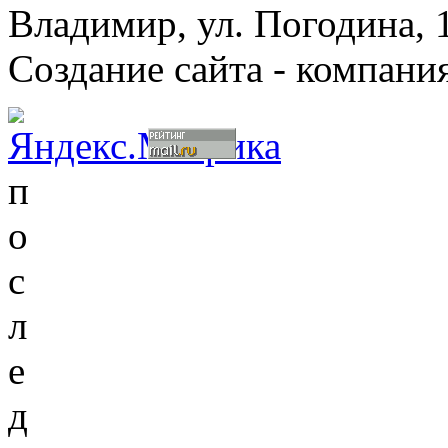
Владимир, ул. Погодина, 
Создание сайта - компани
п
о
с
л
е
д