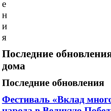
е
н
и
я
Последние обновления
дома
Последние обновления
Фестиваль «Вклад много
народа в Великую Побед