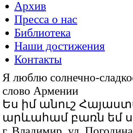
Архив
Пресса о нас
Библиотека
Наши достижения
Контакты
Я люблю солнечно-сладко
слово Армении
Ես իմ անուշ Հայաս
արևահամ բառն եմ ս
г. Владимир, ул. Погодина,