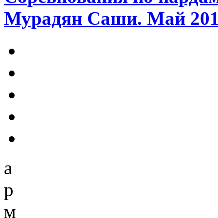
Мурадян Саши. Май 2018
а
р
м