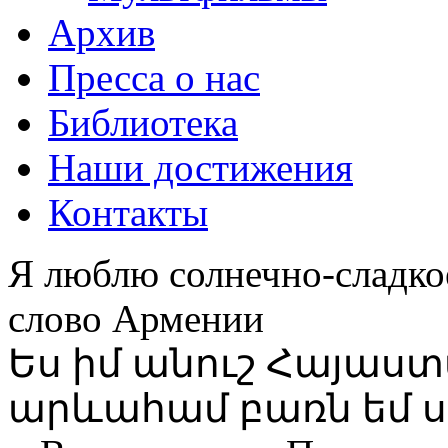
Архив
Пресса о нас
Библиотека
Наши достижения
Контакты
Я люблю солнечно-сладко
слово Армении
Ես իմ անուշ Հայաս
արևահամ բառն եմ ս