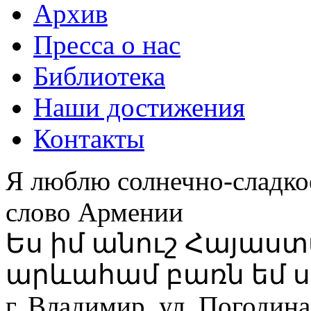
Архив
Пресса о нас
Библиотека
Наши достижения
Контакты
Я люблю солнечно-сладко
слово Армении
Ես իմ անուշ Հայաս
արևահամ բառն եմ ս
г. Владимир, ул. Погодина,