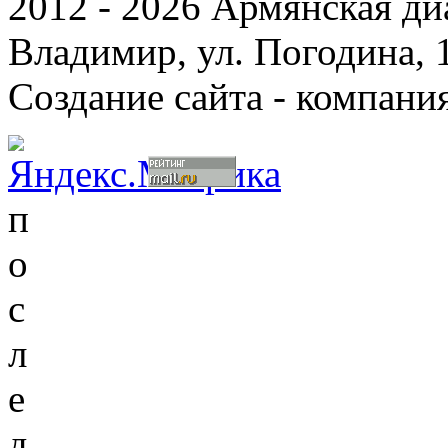
2012 - 2026 Армянская ди
Владимир, ул. Погодина, 
Создание сайта - компани
п
о
с
л
е
д