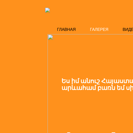
ГЛАВНАЯ
ГАЛЕРЕЯ
ВИД
Ես իմ անուշ Հայաստ
արևահամ բառն եմ սի