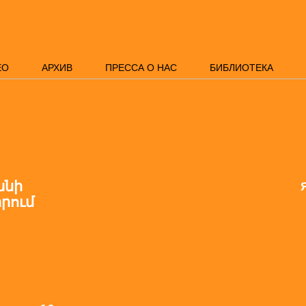
ЕО
АРХИВ
ПРЕССА О НАС
БИБЛИОТЕКА
անի
րում