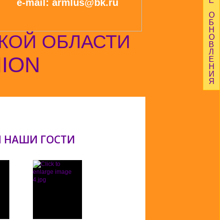
Е
e-mail: armlus@bk.ru
О
Б
Н
КОЙ ОБЛАСТИ
О
В
Л
NION
Е
Н
И
Я
И НАШИ ГОСТИ