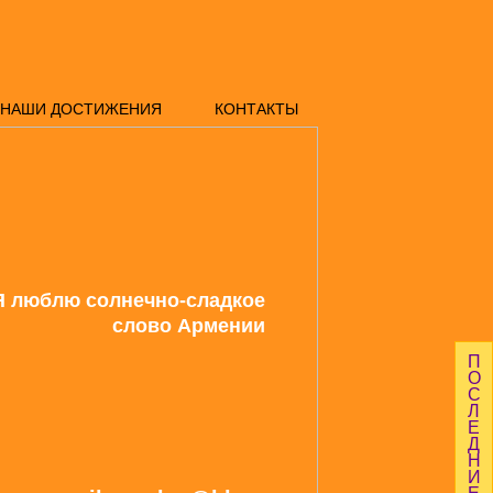
НАШИ ДОСТИЖЕНИЯ
КОНТАКТЫ
Я люблю солнечно-сладкое
слово Армении
П
О
С
Л
Е
Д
Н
И