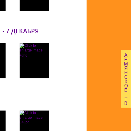
Подробнее...
- 7 ДЕКАБРЯ
А
Р
М
Я
Н
С
К
О
Подробнее...
Е
Т
В