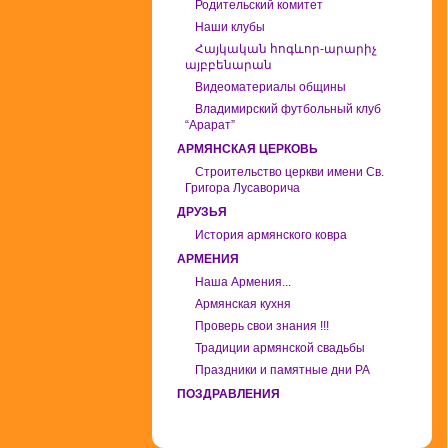
Родительский комитет
Наши клубы
Հայկական հոգևոր-արարիչ
այբբենարան
Видеоматериалы общины
Владимирский футбольный клуб
“Арарат”
АРМЯНСКАЯ ЦЕРКОВЬ
Строительство церкви имени Св.
Григора Лусаворича
ДРУЗЬЯ
История армянского ковра
АРМЕНИЯ
Наша Армения...
Армянская кухня
Проверь свои знания !!!
Традиции армянской свадьбы
Праздники и памятные дни РА
ПОЗДРАВЛЕНИЯ