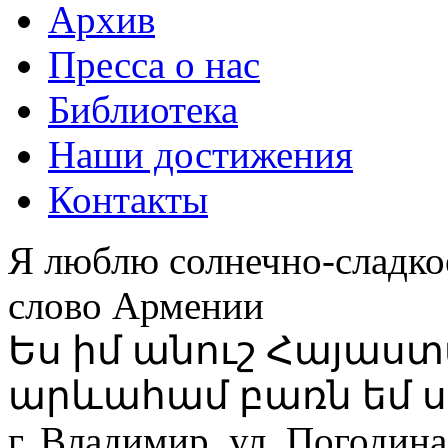
Архив
Пресса о нас
Библиотека
Наши достижения
Контакты
Я люблю солнечно-сладко
слово Армении
Ես իմ անուշ Հայաս
արևահամ բառն եմ ս
г. Владимир, ул. Погодина,