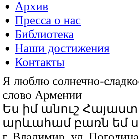
Архив
Пресса о нас
Библиотека
Наши достижения
Контакты
Я люблю солнечно-сладко
слово Армении
Ես իմ անուշ Հայաս
արևահամ բառն եմ ս
г. Владимир, ул. Погодина,