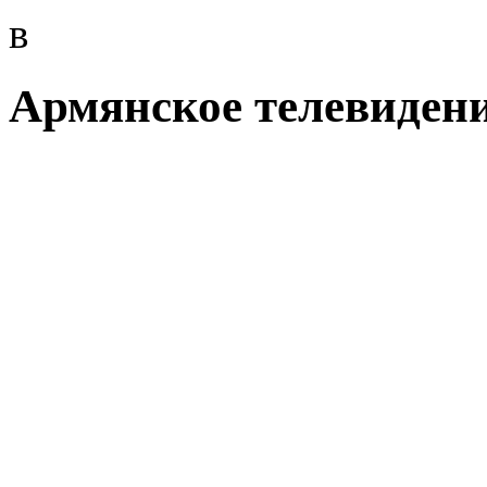
в
Армянское телевиден