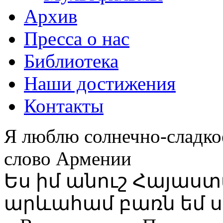
Архив
Пресса о нас
Библиотека
Наши достижения
Контакты
Я люблю солнечно-сладко
слово Армении
Ես իմ անուշ Հայաս
արևահամ բառն եմ ս