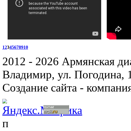
1
2
3
4
5
6
7
8
9
10
2012 - 2026 Армянская ди
Владимир, ул. Погодина, 
Создание сайта - компани
п