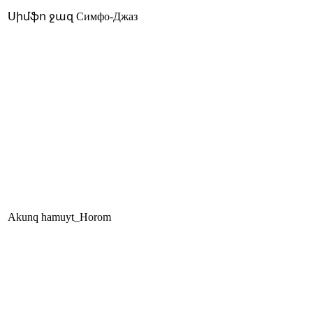
Սիմֆո ջազ Симфо-Джаз
Akunq hamuyt_Horom