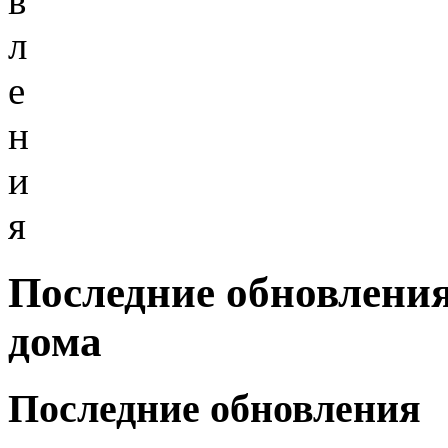
в
л
е
н
и
я
Последние обновления
дома
Последние обновления