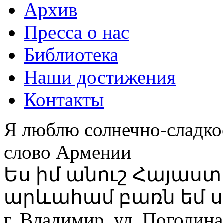
Архив
Пресса о нас
Библиотека
Наши достижения
Контакты
Я люблю солнечно-сладко
слово Армении
Ես իմ անուշ Հայաս
արևահամ բառն եմ ս
г. Владимир, ул. Погодина,