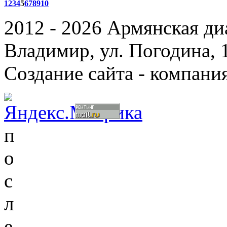
1
2
3
4
5
6
7
8
9
10
2012 - 2026 Армянская ди
Владимир, ул. Погодина, 
Создание сайта - компани
п
о
с
л
е