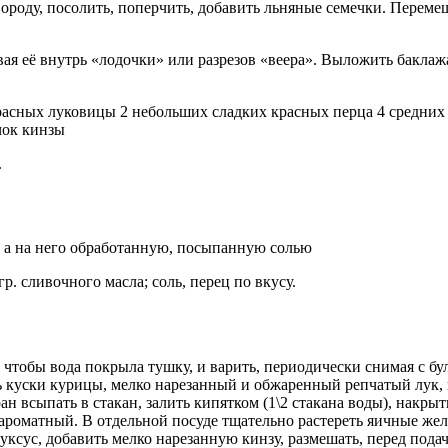
вороду, посолить, поперчить, добавить льняные семечки. Переме
ая её внутрь «лодочки» или разрезов «веера». Выложить баклаж
красных луковицы 2 небольших сладких красных перца 4 средних 
чок кинзы
.
 а на него обработанную, посыпанную солью
 гр. сливочного масла; соль, перец по вкусу.
чтобы вода покрыла тушку, и варить, периодически снимая с бу
ь куски курицы, мелко нарезанный и обжаренный репчатый лук,
 всыпать в стакан, залить кипятком (1\2 стакана воды), накрыть
ароматный. В отдельной посуде тщательно растереть яичные жел
уксус, добавить мелко нарезанную кинзу, размешать, перед пода