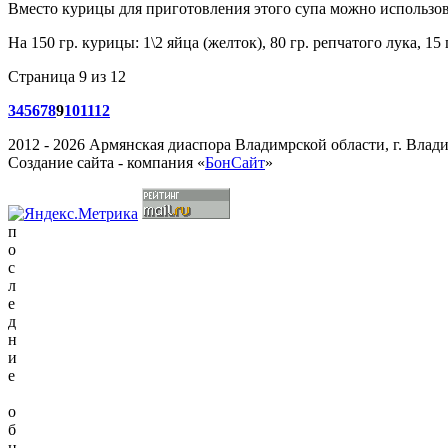
Вместо курицы для приготовления этого супа можно использов
На 150 гр. курицы: 1\2 яйца (желток), 80 гр. репчатого лука, 15 
Страница 9 из 12
3
4
5
6
7
8
9
10
11
12
2012 - 2026 Армянская диаспора Владимрской области, г. Влади
Создание сайта - компания «
БонСайт
»
п
о
с
л
е
д
н
и
е
о
б
н