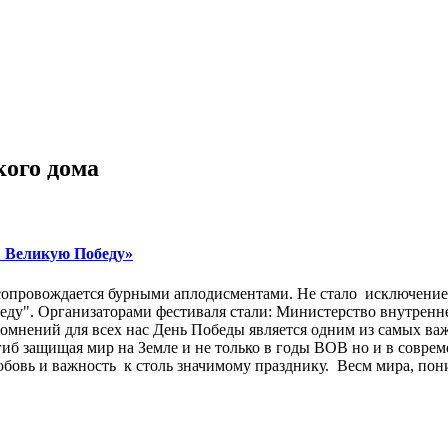
кого дома
в Великую Победу»
сопровождается бурными аплодисментами. Не стало исключение
еду". Организаторами фестиваля стали: Министерство внутрен
мнений для всех нас День Победы является одним из самых важ
гиб защищая мир на Земле и не только в годы ВОВ но и в совре
любовь и важность к столь значимому празднику. Весм мира, пон