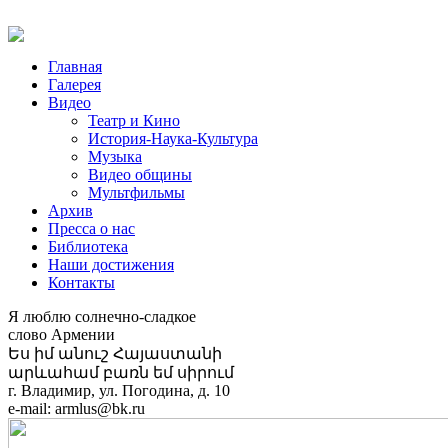
Главная
Галерея
Видео
Театр и Кино
История-Наука-Культура
Музыка
Видео общины
Мультфильмы
Архив
Пресса о нас
Библиотека
Наши достижения
Контакты
Я люблю солнечно-сладкое
слово Армении
Ես իմ անուշ Հայաստանի
արևահամ բառն եմ սիրում
г. Владимир, ул. Погодина, д. 10
e-mail: armlus@bk.ru