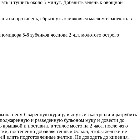
шать и тушить около 5 минут. Добавить зелень к овощной
аны на противень, сбрызнуть оливковым маслом и запекать в
помидора 5-6 зубчиков чеснока 2 ч.л. молотого острого
льона пену. Сваренную курицу вынуть из кастрюли и разрубить
 поджаренную и разведенную бульоном муку и довести до
 крышкой и поставить в теплое место на 2 часа, после чего
тки, постепенно добавляя теплый бульон, чтобы желтки не
чей влить подготовленные желтки. Не доводить до кипения.