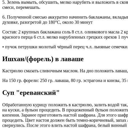
5. Зелень вымыть, обсушить, мелко нарубить и выложить в ско
смеси, перемешать.
6. Полученной смесью аккуратно начинить баклажаны, вкладыв
духовке, разогретой до 180°С, около 30 минут
Состав: 2 крупных баклажана соль 8 ст.л. оливкового масла 2 
красного перца 6 ст.л. мелко нарубленных грецких орехов 1 пу
• пучок петрушки молотый чёрный перец ч.л. льняные семечки
Ишхан/(форель) в лаваше
Кастрюлю смазать сливочным маслом. На дно положить лаваш,
На 150 гр. форели: 250 гр. лаваша, 80 гр. эстрагона и кинзы, 35
Суп "ереванский"
Обработанную курицу положить в кастрюлю, залить водой так, 
на куски, а бульон процедить. В процеженный бульон положит
кипения. Заранее приготовить настой шафрана. Для этого шафран
процедить. Цвет настоя должен быть темно-коричневый, запах 
свернулись. После этого влить настой шафрана, белый винный 