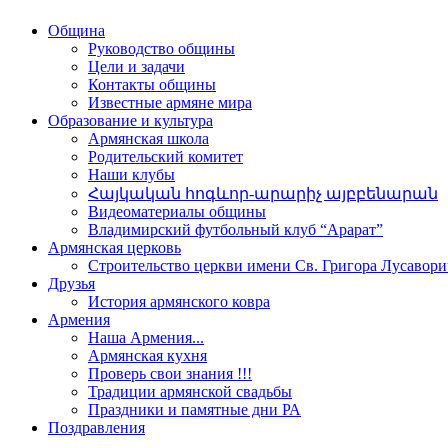
Община
Руководство общины
Цели и задачи
Контакты общины
Известные армяне мира
Образование и культура
Армянская школа
Родительский комитет
Наши клубы
Հայկական հոգևոր-արարիչ այբբենարան
Видеоматериалы общины
Владимирский футбольный клуб “Арарат”
Армянская церковь
Строительство церкви имени Св. Григора Лусавори
Друзья
История армянского ковра
Армения
Наша Армения...
Армянская кухня
Проверь свои знания !!!
Традиции армянской свадьбы
Праздники и памятные дни РА
Поздравления