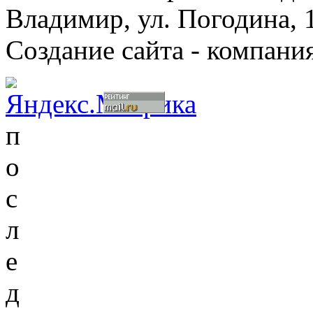
Владимир, ул. Погодина, 
Создание сайта - компани
п
о
с
л
е
д