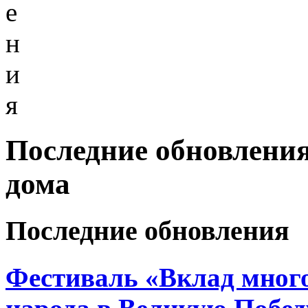
е
н
и
я
Последние обновления
дома
Последние обновления
Фестиваль «Вклад много