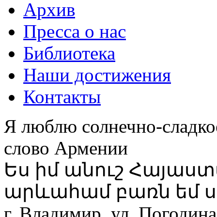
Архив
Пресса о нас
Библиотека
Наши достижения
Контакты
Я люблю солнечно-сладко
слово Армении
Ես իմ անուշ Հայաս
արևահամ բառն եմ ս
г. Владимир, ул. Погодина,